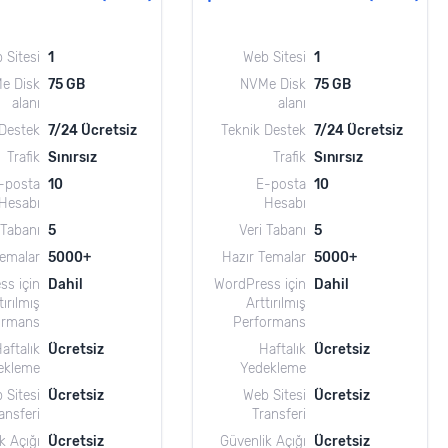
 Sitesi
1
Web Sitesi
1
e Disk
75 GB
NVMe Disk
75 GB
alanı
alanı
 Destek
7/24 Ücretsiz
Teknik Destek
7/24 Ücretsiz
Trafik
Sınırsız
Trafik
Sınırsız
-posta
10
E-posta
10
Hesabı
Hesabı
 Tabanı
5
Veri Tabanı
5
Temalar
5000+
Hazır Temalar
5000+
ss için
Dahil
WordPress için
Dahil
tırılmış
Arttırılmış
ormans
Performans
aftalık
Ücretsiz
Haftalık
Ücretsiz
ekleme
Yedekleme
 Sitesi
Ücretsiz
Web Sitesi
Ücretsiz
ansferi
Transferi
k Açığı
Ücretsiz
Güvenlik Açığı
Ücretsiz