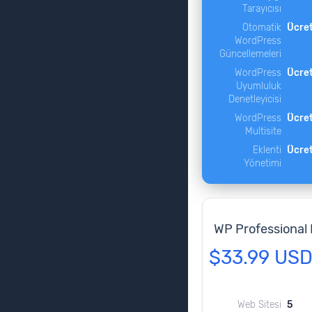
Tarayıcısı
Otomatik
Ücret
WordPress
Güncellemeleri
WordPress
Ücret
Uyumluluk
Denetleyicisi
WordPress
Ücret
Multisite
Eklenti
Ücret
Yönetimi
WP Professional 
$33.99 US
Web Sitesi
5