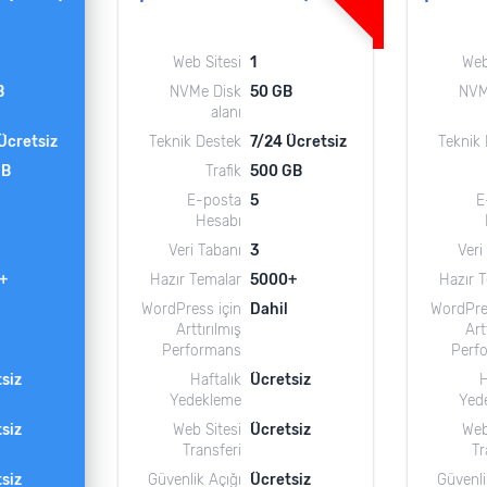
Web Sitesi
1
Web
B
NVMe Disk
50 GB
NVM
alanı
Ücretsiz
Teknik Destek
7/24 Ücretsiz
Teknik
GB
Trafik
500 GB
E-posta
5
E
Hesabı
Veri Tabanı
3
Veri
+
Hazır Temalar
5000+
Hazır 
WordPress için
Dahil
WordPre
Arttırılmış
Art
Performans
Perf
siz
Haftalık
Ücretsiz
H
Yedekleme
Yed
siz
Web Sitesi
Ücretsiz
Web
Transferi
Tr
siz
Güvenlik Açığı
Ücretsiz
Güvenli