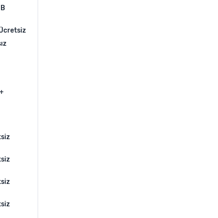
GB
Ücretsiz
sız
+
siz
siz
siz
siz