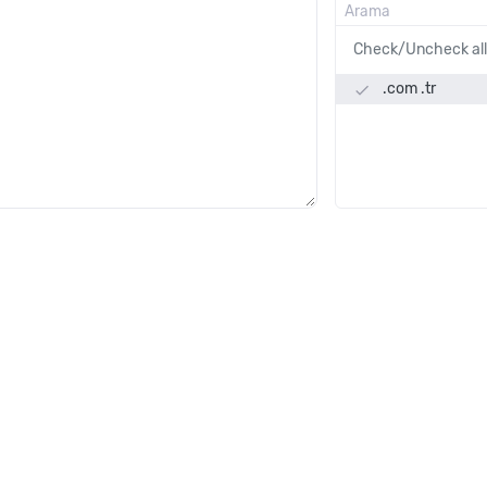
Check/Uncheck al
.com .tr
done