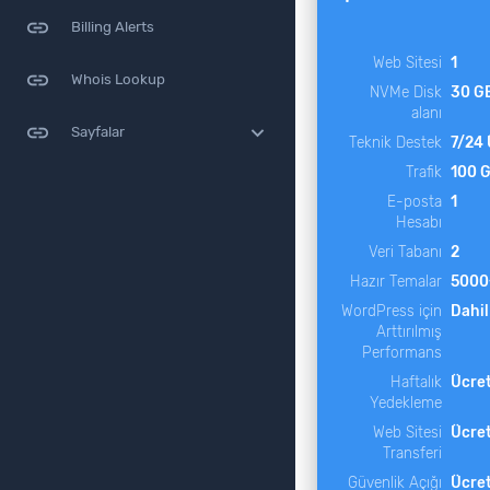
link
Billing Alerts
Web Sitesi
1
link
Whois Lookup
NVMe Disk
30 G
alanı
link
expand_more
Sayfalar
Teknik Destek
7/24 
Trafik
100 
E-posta
1
Hesabı
Veri Tabanı
2
Hazır Temalar
5000
WordPress için
Dahil
Arttırılmış
Performans
Haftalık
Ücret
Yedekleme
Web Sitesi
Ücret
Transferi
Güvenlik Açığı
Ücret