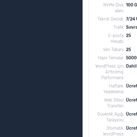
NVMe Disk
100 
alanı
Teknik Destek
7/24 
Trafik
Sınır
E-posta
25
Hesabı
Veri Tabanı
25
Hazır Temalar
5000
WordPress için
Dahil
Arttırılmış
Performans
Haftalık
Ücret
Yedekleme
Web Sitesi
Ücret
Transferi
Güvenlik Açığı
Ücret
Tarayıcısı
Otomatik
Ücret
WordPress