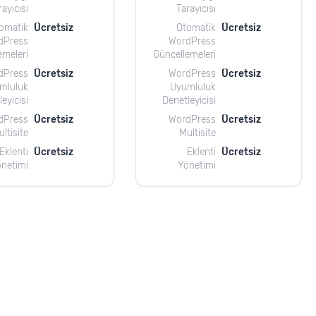
rayıcısı
Tarayıcısı
omatik
Ücretsiz
Otomatik
Ücretsiz
dPress
WordPress
emeleri
Güncellemeleri
dPress
Ücretsiz
WordPress
Ücretsiz
mluluk
Uyumluluk
eyicisi
Denetleyicisi
dPress
Ücretsiz
WordPress
Ücretsiz
ltisite
Multisite
Eklenti
Ücretsiz
Eklenti
Ücretsiz
netimi
Yönetimi