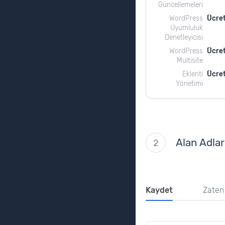
Güncellemeleri
WordPress
Ücret
Uyumluluk
Denetleyicisi
WordPress
Ücret
Multisite
Eklenti
Ücret
Yönetimi
Alan Adlar
2
Kaydet
Zaten