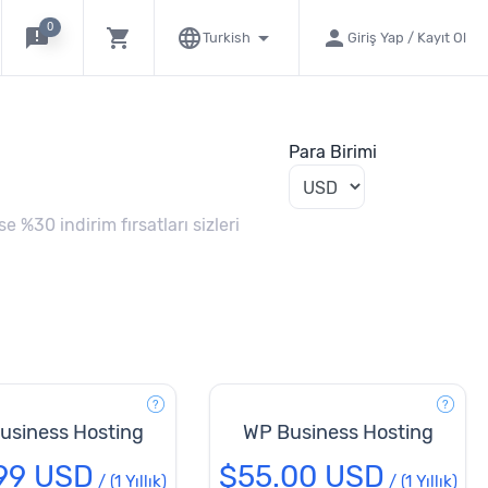
0
announcement
shopping_cart
language
arrow_drop_down
person
Turkish
Giriş Yap / Kayıt Ol
Para Birimi
ise %30 indirim fırsatları sizleri
usiness Hosting
WP Business Hosting
99 USD
$55.00 USD
/
(1 Yıllık)
/
(1 Yıllık)