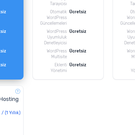
Tarayıcısı
Ta
siz
Otomatik
Ücretsiz
Ot
WordPress
Wor
Güncellemeleri
Güncell
siz
WordPress
Ücretsiz
Wor
Uyumluluk
Uyu
Denetleyicisi
Denetl
siz
WordPress
Ücretsiz
Wor
Multisite
Mu
siz
Eklenti
Ücretsiz
Yönetimi
Yö
Hosting
D
/
(1 Yıllık)