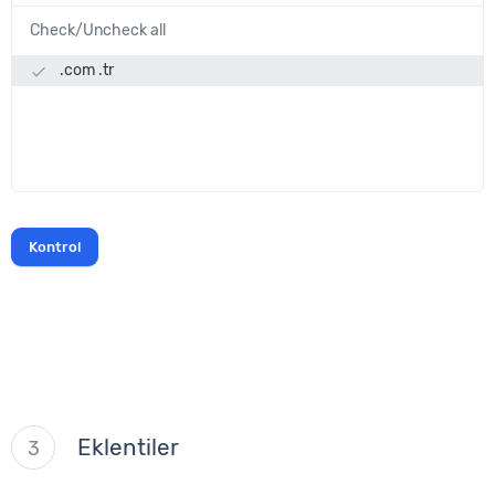
Check/Uncheck all
.com .tr
done
Eklentiler
3