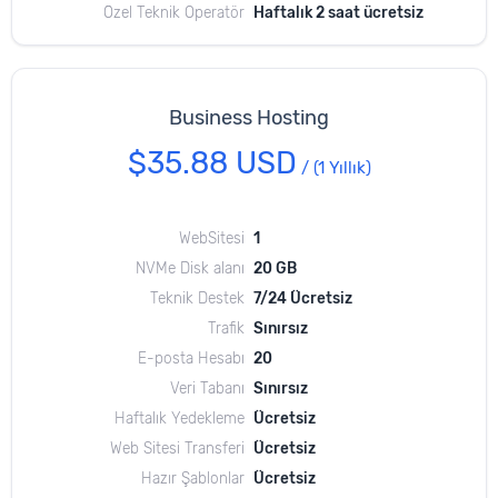
Özel Teknik Operatör
Haftalık 2 saat ücretsiz
Business Hosting
$35.88 USD
/
(1 Yıllık)
WebSitesi
1
NVMe Disk alanı
20 GB
Teknik Destek
7/24 Ücretsiz
Trafik
Sınırsız
E-posta Hesabı
20
Veri Tabanı
Sınırsız
Haftalık Yedekleme
Ücretsiz
Web Sitesi Transferi
Ücretsiz
Hazır Şablonlar
Ücretsiz