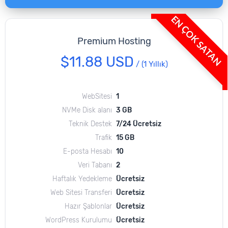
EN ÇOK SATAN
Premium Hosting
$11.88 USD
/
(1 Yıllık)
WebSitesi
1
NVMe Disk alanı
3 GB
Teknik Destek
7/24 Ücretsiz
Trafik
15 GB
E-posta Hesabı
10
Veri Tabanı
2
Haftalık Yedekleme
Ücretsiz
Web Sitesi Transferi
Ücretsiz
Hazır Şablonlar
Ücretsiz
WordPress Kurulumu
Ücretsiz