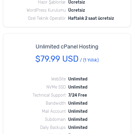
Hazır Şablonlar
Ücretsiz
WordPress Kurulumu
Ücretsiz
Özel Teknik Operatör
Haftalık 2 saat ücretsiz
Unlimited cPanel Hosting
$79.99 USD
/
(1 Yıllık)
WebSite
Unlimited
NVMe SSD
Unlimited
Technical Support
7/24 Free
Bandwidth
Unlimited
Mail Account
Unlimited
Subdomain
Unlimited
Daily Backups
Unlimited