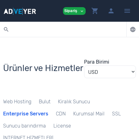
shopping_cart
person
menu
Sipariş
expand_more
search
language
Para Birimi
Ürünler ve Hizmetler
Web Hosting
Bulut
Kiralık Sunucu
Enterprise Servers
CDN
Kurumsal Mail
SSL
Sunucu barındırma
License
İNTERNET HİZMETLERİ