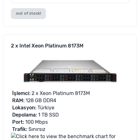
out of stock!
2 x Intel Xeon Platinum 8173M
İşlemci
:
2 x Xeon Platinum 8173M
RAM:
128 GB DDR4
Lokasyon
:
Türkiye
Depolama
:
1 TB SSD
Port:
100 Mbps
Trafik
:
Sınırsız