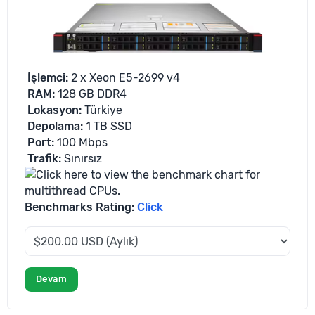
İşlemci
:
2 x Xeon E5-2699 v4
RAM:
128 GB DDR4
Lokasyon
:
Türkiye
Depolama
:
1 TB SSD
Port:
100 Mbps
Trafik
:
Sınırsız
Benchmarks Rating:
Click
Devam