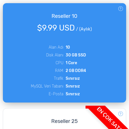
Reseller 10
$9.99 USD
/
(Aylık)
Alan Adı
10
Disk Alanı
30 GB SSD
CPU
1 Core
RAM
2 GB DDR4
Trafik
Sınırsız
MySQL Veri Tabanı
Sınırsız
E-Posta
Sınırsız
EN ÇOK SATAN
Reseller 25