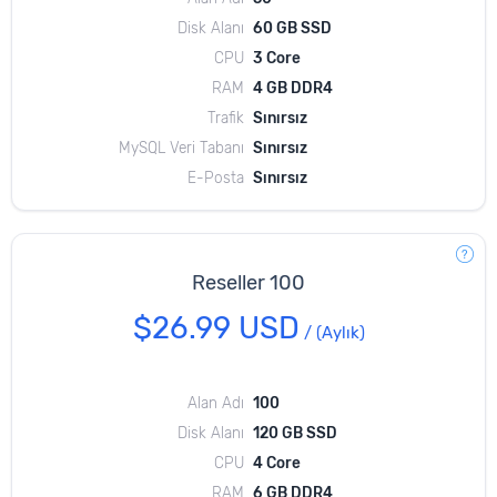
Disk Alanı
60 GB SSD
CPU
3 Core
RAM
4 GB DDR4
Trafik
Sınırsız
MySQL Veri Tabanı
Sınırsız
E-Posta
Sınırsız
Reseller 100
$26.99 USD
/
(Aylık)
Alan Adı
100
Disk Alanı
120 GB SSD
CPU
4 Core
RAM
6 GB DDR4