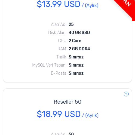
$13.99 USD
/
(Aylık)
Alan Adı
25
Disk Alanı
40 GB SSD
CPU
2 Core
RAM
2 GB DDR4
Trafik
Sınırsız
MySQL Veri Tabanı
Sınırsız
E-Posta
Sınırsız
Reseller 50
$18.99 USD
/
(Aylık)
Alan Adı
50