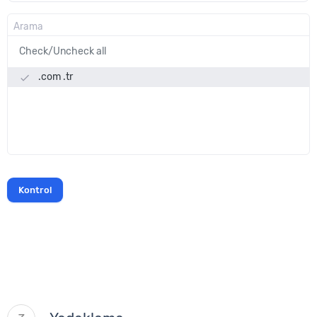
Check/Uncheck all
.com .tr
done