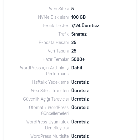
Web Sitesi
5
NVMe Disk alanı
100 GB
Teknik Destek
7/24 Ücretsiz
Trafik
Sınırsız
E-posta Hesabı
25
Veri Tabanı
25
Hazır Temalar
5000+
WordPress için Arttırılmış
Dahil
Performans
Haftalık Yedekleme
Ücretsiz
Web Sitesi Transferi
Ücretsiz
Güvenlik Açığı Tarayıcısı
Ücretsiz
Otomatik WordPress
Ücretsiz
Güncellemeleri
WordPress Uyumluluk
Ücretsiz
Denetleyicisi
WordPress Multisite
Ücretsiz