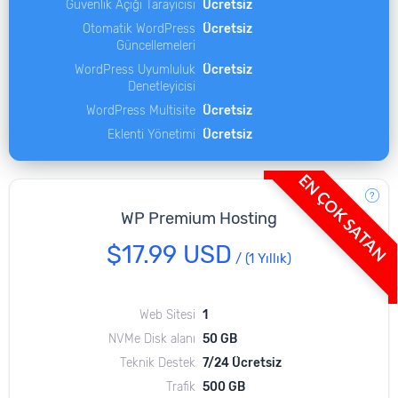
Güvenlik Açığı Tarayıcısı
Ücretsiz
Otomatik WordPress
Ücretsiz
Güncellemeleri
WordPress Uyumluluk
Ücretsiz
Denetleyicisi
WordPress Multisite
Ücretsiz
Eklenti Yönetimi
Ücretsiz
EN ÇOK SATAN
WP Premium Hosting
$17.99 USD
/
(1 Yıllık)
Web Sitesi
1
NVMe Disk alanı
50 GB
Teknik Destek
7/24 Ücretsiz
Trafik
500 GB