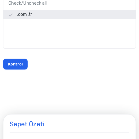
Check/Uncheck all
.com .tr
done
Sepet Özeti