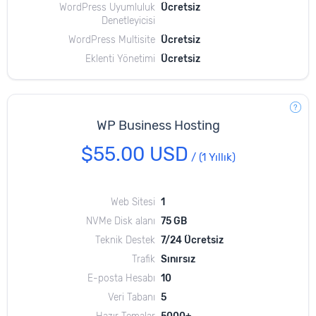
WordPress Uyumluluk
Ücretsiz
Denetleyicisi
WordPress Multisite
Ücretsiz
Eklenti Yönetimi
Ücretsiz
WP Business Hosting
$55.00 USD
/
(1 Yıllık)
Web Sitesi
1
NVMe Disk alanı
75 GB
Teknik Destek
7/24 Ücretsiz
Trafik
Sınırsız
E-posta Hesabı
10
Veri Tabanı
5