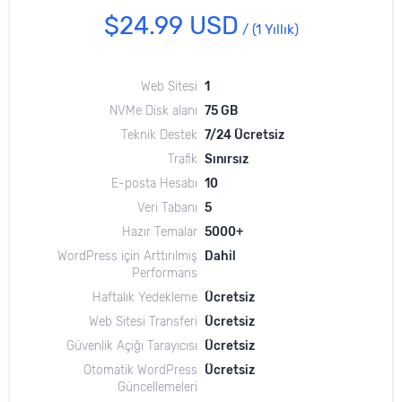
$24.99 USD
/
(1 Yıllık)
Web Sitesi
1
NVMe Disk alanı
75 GB
Teknik Destek
7/24 Ücretsiz
Trafik
Sınırsız
E-posta Hesabı
10
Veri Tabanı
5
Hazır Temalar
5000+
WordPress için Arttırılmış
Dahil
Performans
Haftalık Yedekleme
Ücretsiz
Web Sitesi Transferi
Ücretsiz
Güvenlik Açığı Tarayıcısı
Ücretsiz
Otomatik WordPress
Ücretsiz
Güncellemeleri