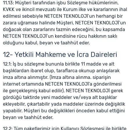
11.13: Müşteri tarafından işbu Sözleşme hükümlerinin,
KVKK ve ikincil mevzuatı ile Kurum ilke ve kararlarının ihal
edilmesi sebebiyle NETCEN TEKNOLOJİ’un herhangi bir
zarara uğraması halinde Müşteri, NETCEN TEKNOLOJİ’un
doğacak olan zararlarını tazmin edeceğini, bu kapsamda
NETCEN TEKNOLOJİ’un kendisine rücu hakkının saklı
olduğunu kabul, beyan ve taahhüt eder.
12- Yetkili Mahkeme ve İcra Daireleri
12.1: İş bu sözleşme bununla birlikte 11 madde ve alt
başlıklardan ibaret olup, taraflarca okunup anlaşılarak
imza altına alınmıştır. (İmza altına alınma. siparişin
internet ortamında NETCEN TEKNOLOJİ‘a gönderilmesi
ile gerçekleşmiş kabul edilir). NETCEN TEKNOLOJİ gerek
gördüğü taktirde yeni maddeler ve/veya alt başlıklar
ekleyebilir, çıkartabilir yada maddeler üzerinde değişiklik
yapabilir. Müşteri bu değişiklikleri önceden kabul ettiğini
beyan ve taahhüt eder.
12.2: Tüm paketlerimiz için Kullanıcı Sözleşmesi ile birlikte