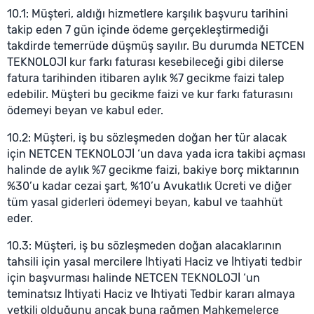
10.1: Müşteri, aldığı hizmetlere karşılık başvuru tarihini
takip eden 7 gün içinde ödeme gerçekleştirmediği
takdirde temerrüde düşmüş sayılır. Bu durumda NETCEN
TEKNOLOJİ kur farkı faturası kesebileceği gibi dilerse
fatura tarihinden itibaren aylık %7 gecikme faizi talep
edebilir. Müşteri bu gecikme faizi ve kur farkı faturasını
ödemeyi beyan ve kabul eder.
10.2: Müşteri, iş bu sözleşmeden doğan her tür alacak
için NETCEN TEKNOLOJİ ‘un dava yada icra takibi açması
halinde de aylık %7 gecikme faizi, bakiye borç miktarının
%30’u kadar cezai şart, %10’u Avukatlık Ücreti ve diğer
tüm yasal giderleri ödemeyi beyan, kabul ve taahhüt
eder.
10.3: Müşteri, iş bu sözleşmeden doğan alacaklarının
tahsili için yasal mercilere İhtiyati Haciz ve İhtiyati tedbir
için başvurması halinde NETCEN TEKNOLOJİ ‘un
teminatsız İhtiyati Haciz ve İhtiyati Tedbir kararı almaya
yetkili olduğunu ancak buna rağmen Mahkemelerce