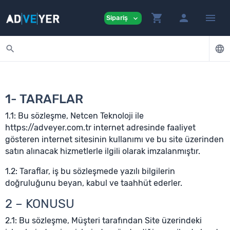
shopping_cart
person
menu
Sipariş
expand_more
search
language
1- TARAFLAR
1.1: Bu sözleşme, Netcen Teknoloji ile
https://adveyer.com.tr internet adresinde faaliyet
gösteren internet sitesinin kullanımı ve bu site üzerinden
satın alınacak hizmetlerle ilgili olarak imzalanmıştır.
1.2: Taraflar, iş bu sözleşmede yazılı bilgilerin
doğruluğunu beyan, kabul ve taahhüt ederler.
2 – KONUSU
2.1: Bu sözleşme, Müşteri tarafından Site üzerindeki