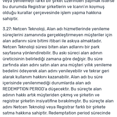
veya yenilemeyi farklı bir şirket üzerinden yapmak isterse
bu durumda Registrar şirketlerin ve Icann’ın koymuş
olduğu kurallar çerçevesinde işlem yapma hakkına
sahiptir.
3.27: Netcen Teknoloji, Alan adı hizmetlerinde yenileme
süreçlerini zamanında gerçekleştirmeyen müşteriler için
alan adlarını süre bitimi itibari ile askıya almaktadır.
Netcen Teknoloji süresi biten alan adlarını bir park
sayfasına yönlendirebilir. Bu askı süreci alan adının
üreticisinin belirlediği zamana göre değişir. Bu süre
zarfında alan adını satın alan ana müşteri yıllık yenileme
bedelini ödeyerek alan adını yenileyebilir ve tekrar geri
alarak kullanım hakkını kazanabilir. Alan adı bu süre
içerisinde yenilenmediği durumlarda alan adı
REDEMPTION PERIOD’a düşecektir. Bu süreçte alan
adının hakkı artık müşteriden çıkmış ve şirketin ve
registrar şirketin insiyatifine bırakılmıştır. Bu süreçte alan
adını Netcen Teknoloji veya Registrar farklı bir şirkete
satma hakkına sahiptir. Redemptation period sürecinde