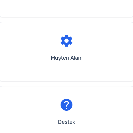
settings
Müşteri Alanı
help
Destek