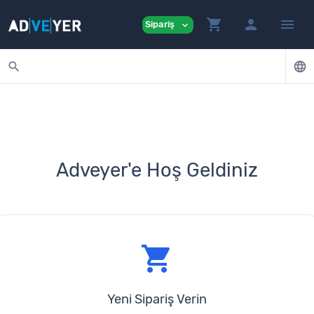
shopping_cart
person
menu
Sipariş
expand_more
search
language
Adveyer'e Hoş Geldiniz
shopping_cart
Yeni Sipariş Verin