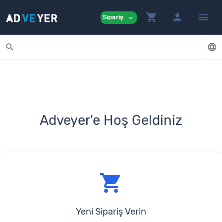
shopping_cart
person
menu
Sipariş
expand_more
search
language
Adveyer'e Hoş Geldiniz
shopping_cart
Yeni Sipariş Verin