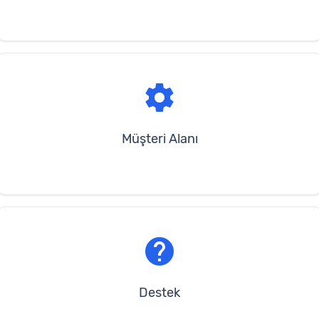
settings
Müşteri Alanı
help
Destek